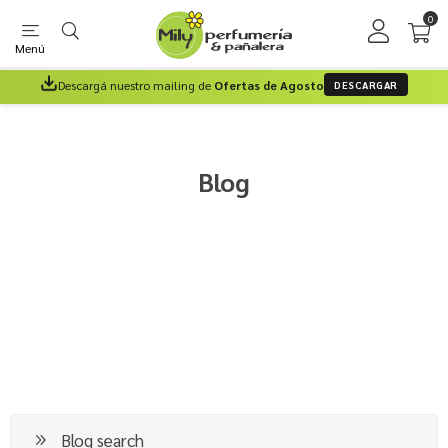
0
Menú
Descargá nuestro mailing de
Ofertas de Agosto
DESCARGAR
Blog
Blog search