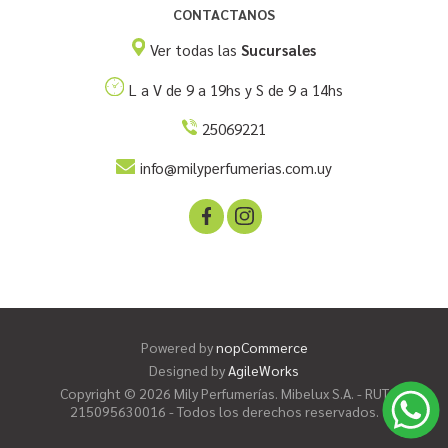
CONTACTANOS
Ver todas las
Sucursales
L a V de 9 a 19hs y S de 9 a 14hs
25069221
info@milyperfumerias.com.uy
Powered by
nopCommerce
Designed by
AgileWorks
Copyright © 2026 Mily Perfumerías. Mibelux S.A. - RUT
215095630016 - Todos los derechos reservados.