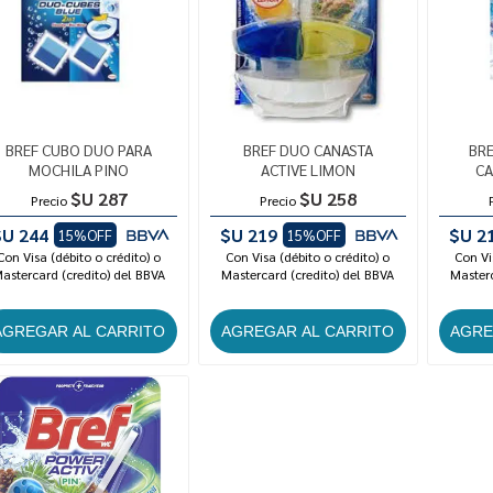
BREF CUBO DUO PARA
BREF DUO CANASTA
BRE
MOCHILA PINO
ACTIVE LIMON
CA
$U 287
$U 258
Precio
Precio
$U 244
$U 219
$U 2
15%OFF
15%OFF
Con Visa (débito o crédito) o
Con Visa (débito o crédito) o
Con Vi
astercard (credito) del BBVA
Mastercard (credito) del BBVA
Masterc