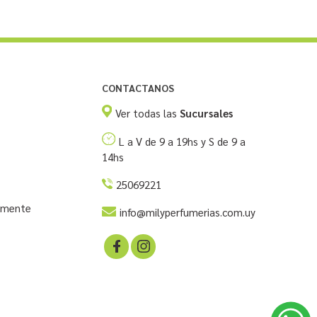
CONTACTANOS
Ver todas las
Sucursales
L a V de 9 a 19hs y S de 9 a
14hs
25069221
temente
info@milyperfumerias.com.uy