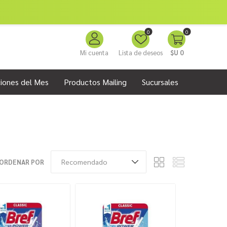
0
0
Mi cuenta
Lista de deseos
$U 0
iones del Mes
Productos Mailing
Sucursales
ORDENAR POR