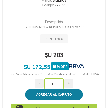
Marca:
BRILHUS
Código:
272595
Descripción
BRILHUS MOPA REPUESTO BTN2023R
3 EN STOCK
$U 203
$U 172,55
15%OFF
Con Visa (débito o crédito) o Mastercard (credito) del BBVA
h
i
¿Cómo lo puedo pagar?