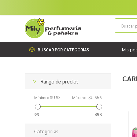
Mis pe
BUSCAR POR CATEGORÍAS
CAR
Rango de precios
Mínimo:
$U 93
Máximo:
$U 656
93
656
Categorías