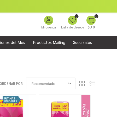
0
0
Mi cuenta
Lista de deseos
$U 0
iones del Mes
Productos Mailing
Sucursales
ORDENAR POR