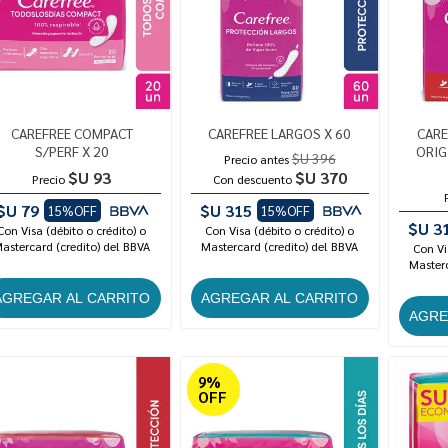
CAREFREE COMPACT
CAREFREE LARGOS X 60
CARE
S/PERF X 20
ORIG
$U 396
Precio antes
$U 93
$U 370
Precio
Con descuento
$U 79
$U 315
15%OFF
15%OFF
$U 3
Con Visa (débito o crédito) o
Con Visa (débito o crédito) o
astercard (credito) del BBVA
Mastercard (credito) del BBVA
Con Vi
Masterc
9%
OFF