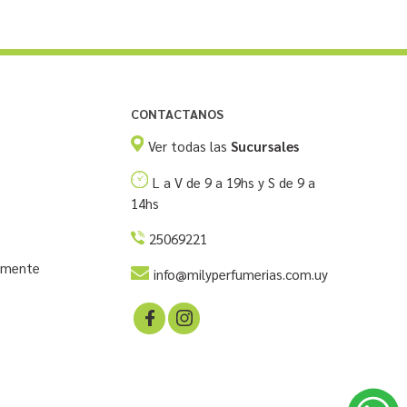
CONTACTANOS
Ver todas las
Sucursales
L a V de 9 a 19hs y S de 9 a
14hs
25069221
temente
info@milyperfumerias.com.uy