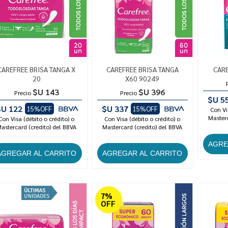
CAREFREE BRISA TANGA X
CAREFREE BRISA TANGA
CARE
20
X60 90249
$U 143
$U 396
Precio
Precio
$U 5
$U 122
$U 337
15%OFF
15%OFF
Con Vi
Masterc
Con Visa (débito o crédito) o
Con Visa (débito o crédito) o
astercard (credito) del BBVA
Mastercard (credito) del BBVA
7%
OFF