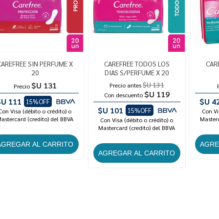
CAREFREE SIN PERFUME X
CAREFREE TODOS LOS
CAR
20
DIAS S/PERFUME X 20
$U 131
$U 131
Precio antes
Precio
$U 119
Con descuento
$U 111
$U 4
15%OFF
$U 101
15%OFF
Con Visa (débito o crédito) o
Con Vi
astercard (credito) del BBVA
Masterc
Con Visa (débito o crédito) o
Mastercard (credito) del BBVA