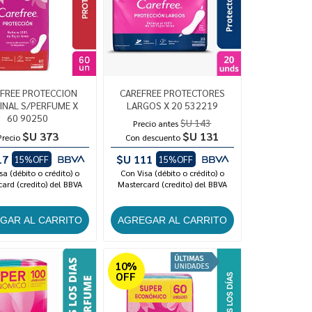
FREE PROTECCION
CAREFREE PROTECTORES
INAL S/PERFUME X
LARGOS X 20 532219
60 90250
$U 143
Precio antes
$U 373
$U 131
Precio
Con descuento
17
$U 111
15%OFF
15%OFF
sa (débito o crédito) o
Con Visa (débito o crédito) o
ard (credito) del BBVA
Mastercard (credito) del BBVA
10%
OFF