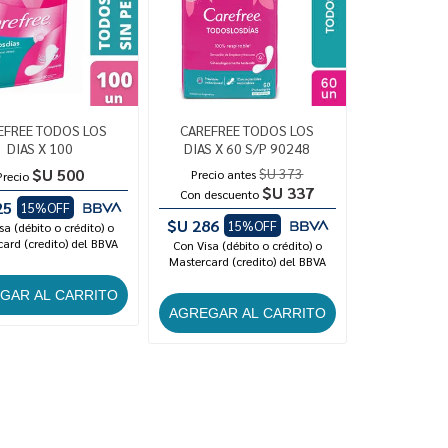
EFREE TODOS LOS
CAREFREE TODOS LOS
DIAS X 100
DIAS X 60 S/P 90248
$U 500
$U 373
Precio antes
Precio
$U 337
Con descuento
25
15%OFF
$U 286
15%OFF
sa (débito o crédito) o
ard (credito) del BBVA
Con Visa (débito o crédito) o
Mastercard (credito) del BBVA