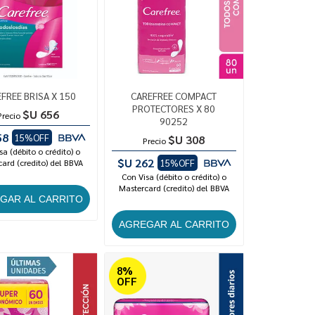
FREE BRISA X 150
CAREFREE COMPACT
PROTECTORES X 80
$U 656
Precio
90252
58
15%OFF
$U 308
Precio
sa (débito o crédito) o
$U 262
ard (credito) del BBVA
15%OFF
Con Visa (débito o crédito) o
Mastercard (credito) del BBVA
8%
OFF