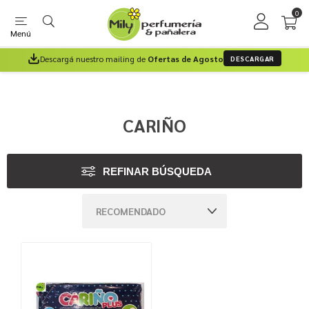
0
Menú
Descargá nuestro mailing de
Ofertas de Agosto
DESCARGAR
CARIÑO
REFINAR BÚSQUEDA