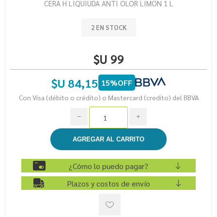
CERA H LIQUIUDA ANTI OLOR LIMON 1 L
2 EN STOCK
$U 99
$U 84,15
15%OFF
Con Visa (débito o crédito) o Mastercard (credito) del BBVA
h
i
¿Cómo lo puedo pagar?
Plazos y costos de envío