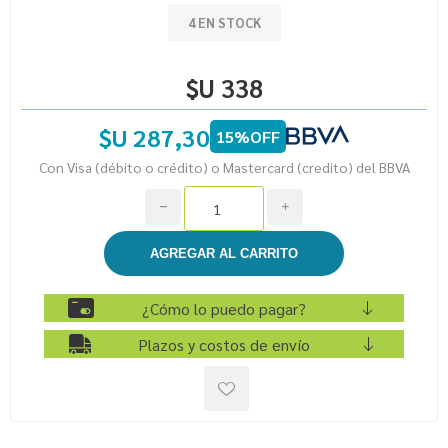
4 EN STOCK
$U 338
$U 287,30
15%OFF
Con Visa (débito o crédito) o Mastercard (credito) del BBVA
h
i
¿Cómo lo puedo pagar?
Plazos y costos de envío