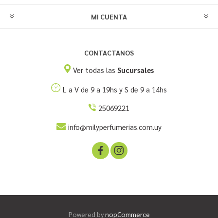
MI CUENTA
CONTACTANOS
Ver todas las
Sucursales
L a V de 9 a 19hs y S de 9 a 14hs
25069221
info@milyperfumerias.com.uy
Powered by
nopCommerce