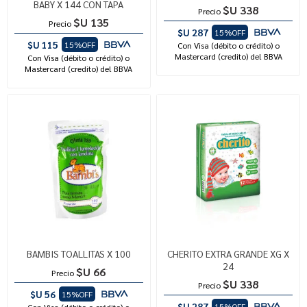
BABY X 144 CON TAPA
$U 338
Precio
$U 135
Precio
$U 287
15%OFF
$U 115
15%OFF
Con Visa (débito o crédito) o
Mastercard (credito) del BBVA
Con Visa (débito o crédito) o
Mastercard (credito) del BBVA
BAMBIS TOALLITAS X 100
CHERITO EXTRA GRANDE XG X
24
$U 66
Precio
$U 338
Precio
$U 56
15%OFF
$U 287
15%OFF
Con Visa (débito o crédito) o