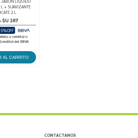
A JABON LIQUIDO
 L + SUAVIZANTE
ICATE 2 L
$U 287
o
15%OFF
ébito o crédito) o
(credito) del BBVA
CONTACTANOS