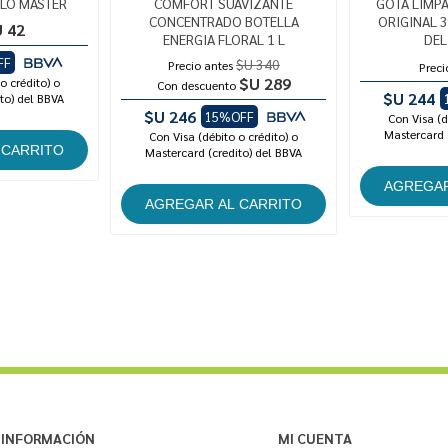
LO MASTER
COMFORT SUAVIZANTE
GOTA LIMP
CONCENTRADO BOTELLA
ORIGINAL 3
 42
ENERGIA FLORAL 1 L
DEL
FF
$U 340
Precio antes
Preci
$U 289
o crédito) o
Con descuento
$U 244
to) del BBVA
$U 246
15%OFF
Con Visa (d
Mastercard 
Con Visa (débito o crédito) o
Mastercard (credito) del BBVA
INFORMACIÓN
MI CUENTA