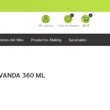
0
0
Mi cuenta
Lista de deseos
$U 0
iones del Mes
Productos Mailing
Sucursales
VANDA 360 ML