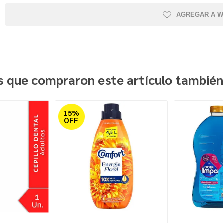
AGREGAR A W
es que compraron este artículo tambié
15%
OFF