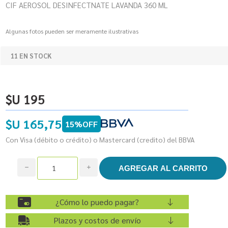
CIF AEROSOL DESINFECTNATE LAVANDA 360 ML
Algunas fotos pueden ser meramente ilustrativas
11 EN STOCK
$U 195
$U 165,75
15%OFF
Con Visa (débito o crédito) o Mastercard (credito) del BBVA
h
i
¿Cómo lo puedo pagar?
Plazos y costos de envío