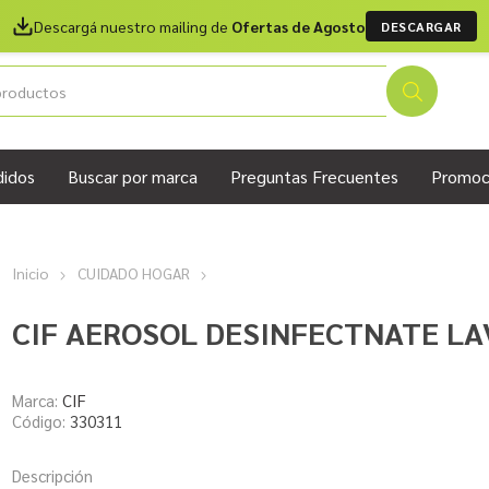
Descargá nuestro mailing de
Ofertas de Agosto
DESCARGAR
didos
Buscar por marca
Preguntas Frecuentes
Promoc
Inicio
CUIDADO HOGAR
CIF AEROSOL DESINFECTNATE LA
Marca:
CIF
Código:
330311
Descripción