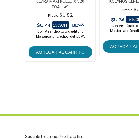
CLARA MAXI ROLLO X 120
KOLYNOS CEPIL
TOALLAS
$U
Precio
$U 52
Precio
$U 36
15%O
$U 44
15%OFF
Con Visa (débito 
Mastercard (credi
Con Visa (débito o crédito) o
Mastercard (credito) del BBVA
Suscribite a nuestro boletín