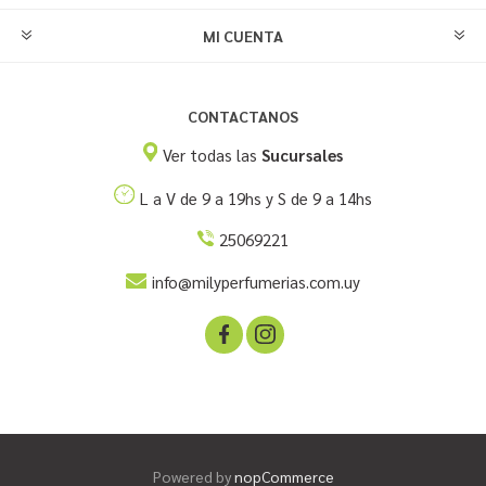
MI CUENTA
CONTACTANOS
Ver todas las
Sucursales
L a V de 9 a 19hs y S de 9 a 14hs
25069221
info@milyperfumerias.com.uy
Powered by
nopCommerce