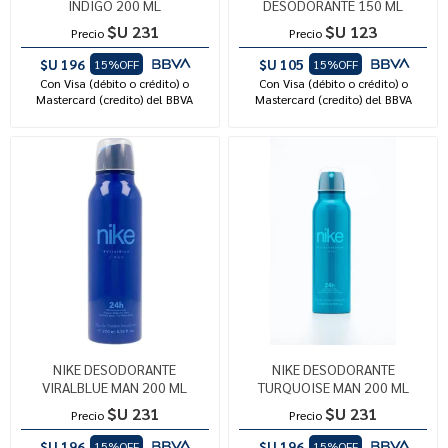
INDIGO 200 ML
DESODORANTE 150 ML
$U 231
$U 123
Precio
Precio
$U 196
$U 105
15%OFF
15%OFF
Con Visa (débito o crédito) o
Con Visa (débito o crédito) o
Mastercard (credito) del BBVA
Mastercard (credito) del BBVA
NIKE DESODORANTE
NIKE DESODORANTE
VIRALBLUE MAN 200 ML
TURQUOISE MAN 200 ML
$U 231
$U 231
Precio
Precio
$U 196
$U 196
15%OFF
15%OFF