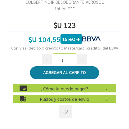
COLBERT NOIR DESODORANTE AEROSOL
150 ML***
$U 123
$U 104,55
15%OFF
Con Visa (débito o crédito) o Mastercard (credito) del BBVA
h
i
¿Cómo lo puedo pagar?
Plazos y costos de envío