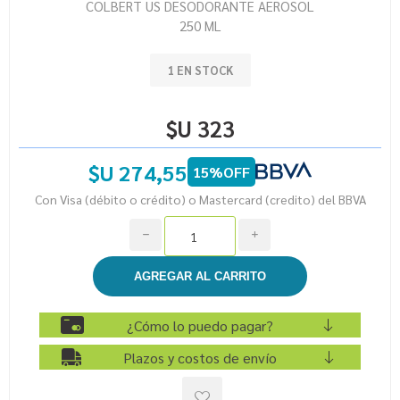
COLBERT US DESODORANTE AEROSOL
250 ML
1 EN STOCK
$U 323
$U 274,55
15%OFF
Con Visa (débito o crédito) o Mastercard (credito) del BBVA
h
i
¿Cómo lo puedo pagar?
Plazos y costos de envío