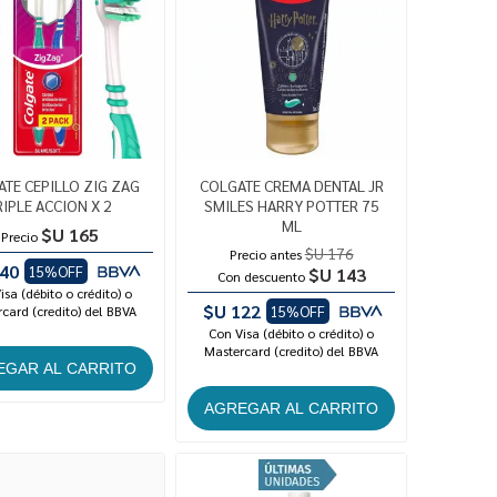
TE CEPILLO ZIG ZAG
COLGATE CREMA DENTAL JR
RIPLE ACCION X 2
SMILES HARRY POTTER 75
ML
$U 165
Precio
$U 176
Precio antes
40
15%OFF
$U 143
Con descuento
isa (débito o crédito) o
$U 122
card (credito) del BBVA
15%OFF
Con Visa (débito o crédito) o
Mastercard (credito) del BBVA