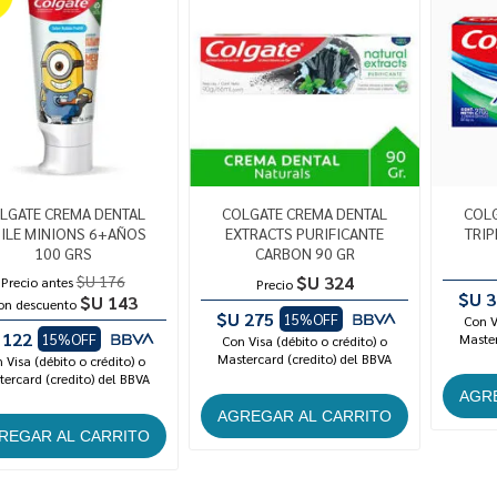
LGATE CREMA DENTAL
COLGATE CREMA DENTAL
COLG
ILE MINIONS 6+AÑOS
EXTRACTS PURIFICANTE
TRIP
100 GRS
CARBON 90 GR
$U 176
$U 324
Precio antes
Precio
$U 3
$U 143
on descuento
$U 275
15%OFF
Con V
 122
15%OFF
Master
Con Visa (débito o crédito) o
Mastercard (credito) del BBVA
 Visa (débito o crédito) o
ercard (credito) del BBVA