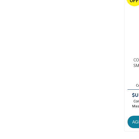
OFF
CO
SM
C
$U
Con
Mast