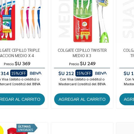
LGATE CEPILLO TRIPLE
COLGATE CEPILLO TWISTER
COLGA
ACCION MEDIO X 4
MEDIO X 3
T
$U 369
$U 249
Precio
Precio
 314
$U 212
$U 1
15%OFF
15%OFF
 Visa (débito o crédito) o
Con Visa (débito o crédito) o
Con V
ercard (credito) del BBVA
Mastercard (credito) del BBVA
Master
%