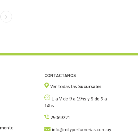
CONTACTANOS
Ver todas las
Sucursales
L a V de 9 a 19hs y S de 9 a
14hs
25069221
temente
info@milyperfumerias.com.uy