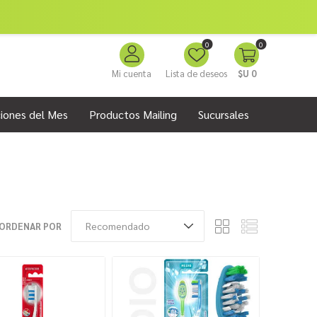
0
0
Mi cuenta
Lista de deseos
$U 0
iones del Mes
Productos Mailing
Sucursales
ORDENAR POR