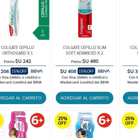
COLGATE CEPILLO
COLGATE CEPILLO SLIM
COL
ORTHOGARD X 1
SOFT ADVANCED X 2
$U 242
$U 480
Precio
Precio
 206
$U 408
$U 3
15%OFF
15%OFF
 Visa (débito o crédito) o
Con Visa (débito o crédito) o
Con V
ercard (credito) del BBVA
Mastercard (credito) del BBVA
Master
%
25%
25%
OFF
OFF