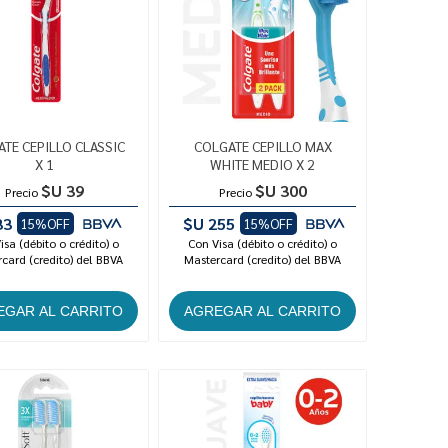
TE CEPILLO CLASSIC
COLGATE CEPILLO MAX
X 1
WHITE MEDIO X 2
$U 39
$U 300
Precio
Precio
33
$U 255
15%OFF
15%OFF
isa (débito o crédito) o
Con Visa (débito o crédito) o
card (credito) del BBVA
Mastercard (credito) del BBVA