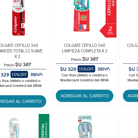
OLGATE CEPILLO 360
COLGATE CEPILLO 360
COLGA
ANCED TOTAL12 SUAVE
LIMPIEZA COMPLETA X 2
X 2
$U 387
Precio
$U 387
Precio
$U 329
$U 
15%OFF
 329
15%OFF
Con Visa (débito o crédito) o
Con V
Mastercard (credito) del BBVA
Master
 Visa (débito o crédito) o
ercard (credito) del BBVA