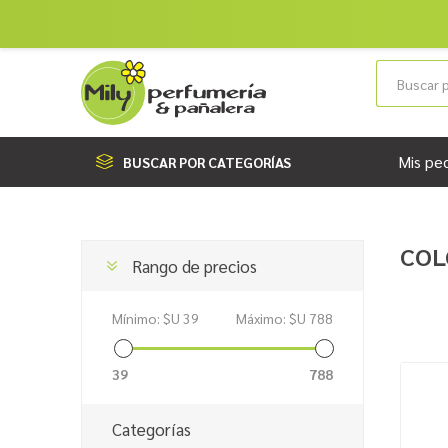
Mis pe
BUSCAR POR CATEGORÍAS
COL
Rango de precios
Mínimo:
$U 39
Máximo:
$U 788
39
788
Categorías