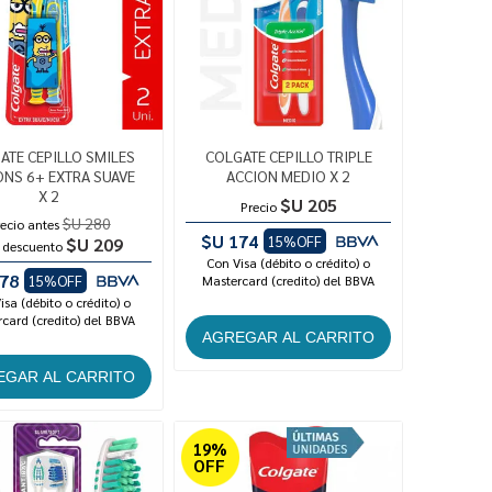
ATE CEPILLO SMILES
COLGATE CEPILLO TRIPLE
ONS 6+ EXTRA SUAVE
ACCION MEDIO X 2
X 2
$U 205
Precio
$U 280
ecio antes
$U 174
15%OFF
$U 209
 descuento
Con Visa (débito o crédito) o
78
15%OFF
Mastercard (credito) del BBVA
isa (débito o crédito) o
card (credito) del BBVA
19%
OFF