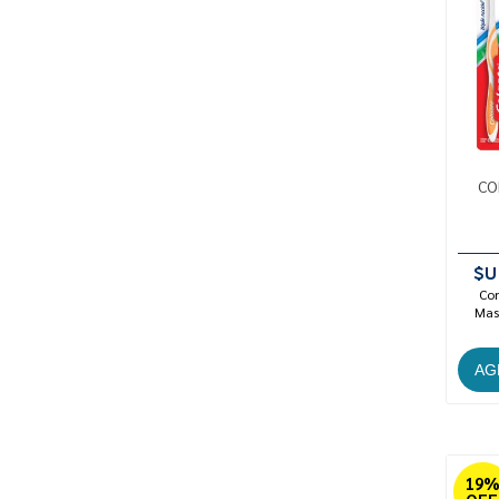
CO
$U
Con
Mast
19