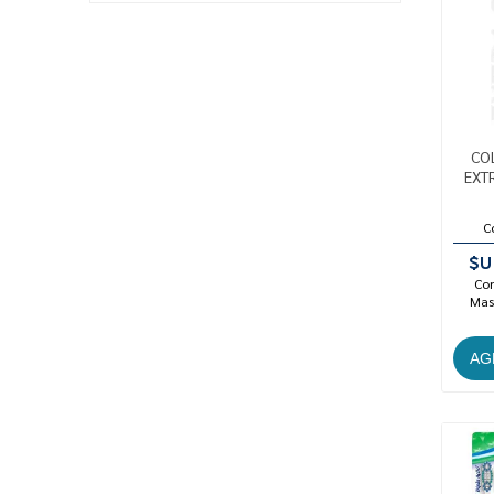
COL
EXTR
C
$U
Con
Mast