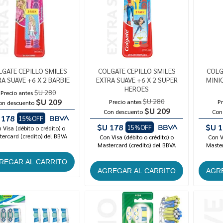
GATE CEPILLO SMILES
COLGATE CEPILLO SMILES
COLG
A SUAVE +6 X 2 BARBIE
EXTRA SUAVE +6 X 2 SUPER
MINI
HEROES
$U 280
Precio antes
$U 209
$U 280
Precio antes
Pr
on descuento
$U 209
Con descuento
Con
 178
15%OFF
$U 178
$U 1
15%OFF
 Visa (débito o crédito) o
ercard (credito) del BBVA
Con Visa (débito o crédito) o
Con V
Mastercard (credito) del BBVA
Master