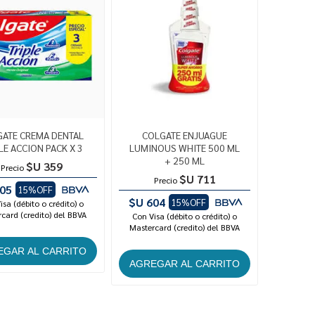
ATE CREMA DENTAL
COLGATE ENJUAGUE
LE ACCION PACK X 3
LUMINOUS WHITE 500 ML
+ 250 ML
$U 359
Precio
$U 711
Precio
05
15%OFF
$U 604
15%OFF
isa (débito o crédito) o
card (credito) del BBVA
Con Visa (débito o crédito) o
Mastercard (credito) del BBVA