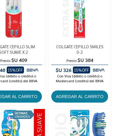
GATE CEPILLO SLIM
COLGATE CEPILLO SMILES
SOFT SUAVE X 2
0-2
$U 409
$U 384
Precio
Precio
48
$U 326
15%OFF
15%OFF
isa (débito o crédito) o
Con Visa (débito o crédito) o
card (credito) del BBVA
Mastercard (credito) del BBVA