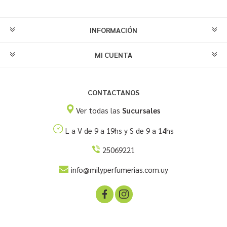
INFORMACIÓN
MI CUENTA
CONTACTANOS
Ver todas las
Sucursales
L a V de 9 a 19hs y S de 9 a 14hs
25069221
info@milyperfumerias.com.uy