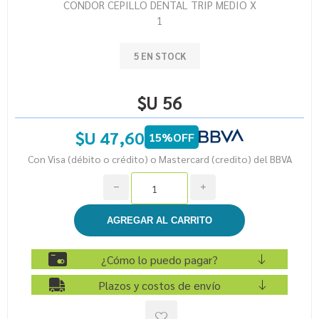
CONDOR CEPILLO DENTAL TRIP MEDIO X
1
5 EN STOCK
$U 56
$U 47,60
15%OFF
Con Visa (débito o crédito) o Mastercard (credito) del BBVA
h
i
¿Cómo lo puedo pagar?
Plazos y costos de envío