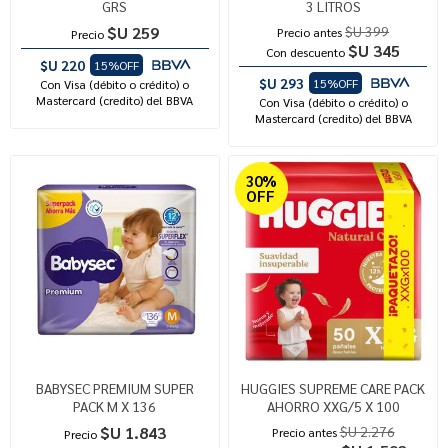
GRS
3 LITROS
$U 259
$U 399
Precio antes
Precio
$U 345
Con descuento
$U 220
15%OFF
$U 293
15%OFF
Con Visa (débito o crédito) o
Mastercard (credito) del BBVA
Con Visa (débito o crédito) o
Mastercard (credito) del BBVA
30%
OFF
BABYSEC PREMIUM SUPER
HUGGIES SUPREME CARE PACK
PACK M X 136
AHORRO XXG/5 X 100
$U 1.843
$U 2.276
Precio antes
Precio