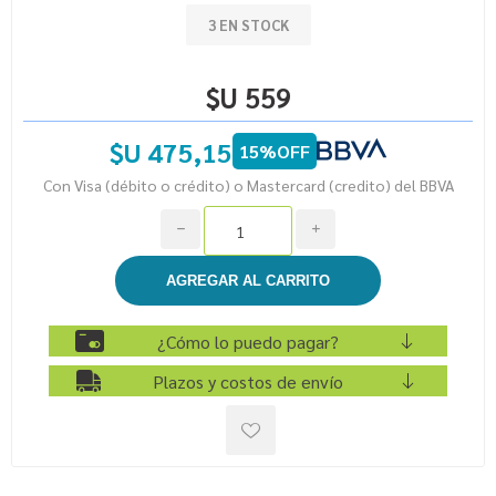
3 EN STOCK
$U 559
$U 475,15
15%OFF
Con Visa (débito o crédito) o Mastercard (credito) del BBVA
h
i
¿Cómo lo puedo pagar?
Plazos y costos de envío