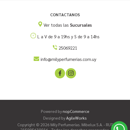
CONTACTANOS
Ver todas las
Sucursales
L a V de 9 a 19hs y S de 9 a 14hs
25069221
info@milyperfumerias.com.uy
Powered by
nopCommerce
Designed by
AgileWorks
Copyright © 2026 Mily Perfumerías. Mibelux S.A. - RUT
215095630016 - Todos los derechos reservados.