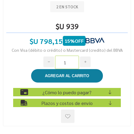
2 EN STOCK
$U 939
$U 798,15
15%OFF
Con Visa (débito o crédito) o Mastercard (credito) del BBVA
h
i
¿Cómo lo puedo pagar?
Plazos y costos de envío