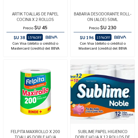
ARTIK TOALLAS DE PAPEL
BABARIA DESODORANTE ROLL-
COCINA X 2 ROLLOS
ON (ALOE) 50ML
$U 45
$U 230
Precio
Precio
$U 38
$U 196
15%OFF
15%OFF
Con Visa (débito o crédito) o
Con Visa (débito o crédito) o
Mastercard (credito) del BBVA
Mastercard (credito) del BBVA
FELPITA MAXIROLLO X 200
SUBLIME PAPEL HIGIENICO
TOALLAS DOBLE HOJA
DOBLE HOJA X 12 ROLLOS DE