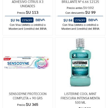
ADHESIVO CITRUS X 3
BRILLANTE Nº 6.66 12125
UNIDADES
$U 102
Precio antes
$U 113
$U 99
Precio
Con descuento
$U 96
$U 84
15%OFF
15%OFF
Con Visa (débito o crédito) o
Con Visa (débito o crédito) o
Mastercard (credito) del BBVA
Mastercard (credito) del BBVA
SENSODYNE PROTECCION
LISTERINE COOL MINT
COMPLETA + 90 GRS
FRESCURA INTENSA MENTA
500 ML
$U 365
Precio