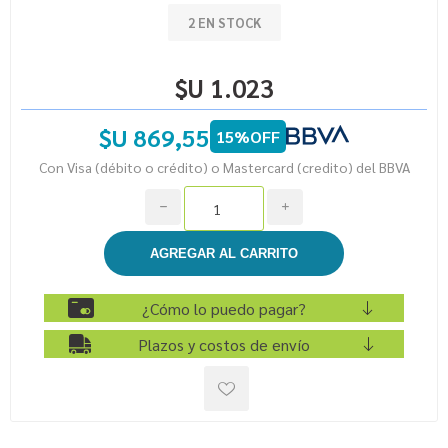
2 EN STOCK
$U 1.023
$U 869,55
15%OFF
Con Visa (débito o crédito) o Mastercard (credito) del BBVA
h
i
¿Cómo lo puedo pagar?
Plazos y costos de envío