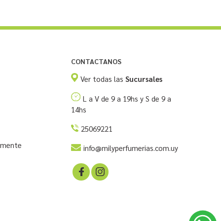
CONTACTANOS
Ver todas las
Sucursales
L a V de 9 a 19hs y S de 9 a
14hs
25069221
temente
info@milyperfumerias.com.uy