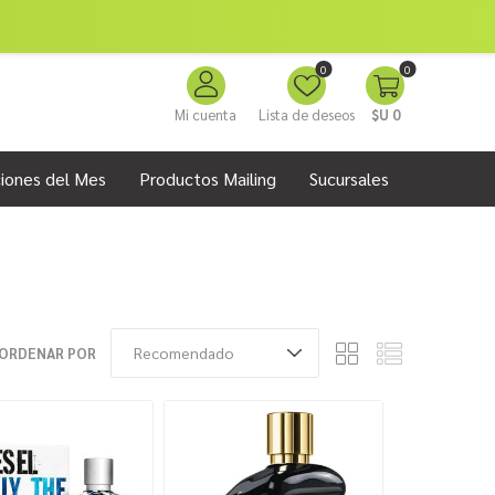
0
0
Mi cuenta
Lista de deseos
$U 0
iones del Mes
Productos Mailing
Sucursales
ORDENAR POR