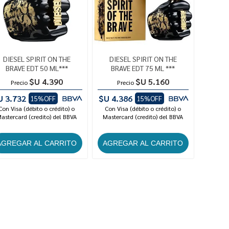
DIESEL SPIRIT ON THE
DIESEL SPIRIT ON THE
BRAVE EDT 50 ML***
BRAVE EDT 75 ML ***
$U 4.390
$U 5.160
Precio
Precio
U 3.732
$U 4.386
15%OFF
15%OFF
Con Visa (débito o crédito) o
Con Visa (débito o crédito) o
astercard (credito) del BBVA
Mastercard (credito) del BBVA