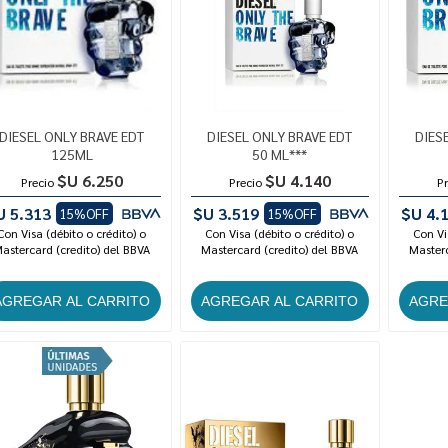
DIESEL ONLY BRAVE EDT
DIESEL ONLY BRAVE EDT
DIES
125ML
50 ML***
$U 6.250
$U 4.140
Precio
Precio
Pr
U 5.313
$U 3.519
$U 4.
15%OFF
15%OFF
Con Visa (débito o crédito) o
Con Visa (débito o crédito) o
Con Vi
astercard (credito) del BBVA
Mastercard (credito) del BBVA
Masterc