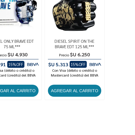
EL ONLY BRAVE EDT
DIESEL SPIRIT ON THE
75 ML***
BRAVE EDT 125 ML***
$U 4.930
$U 6.250
ecio
Precio
191
$U 5.313
15%OFF
15%OFF
sa (débito o crédito) o
Con Visa (débito o crédito) o
ard (credito) del BBVA
Mastercard (credito) del BBVA