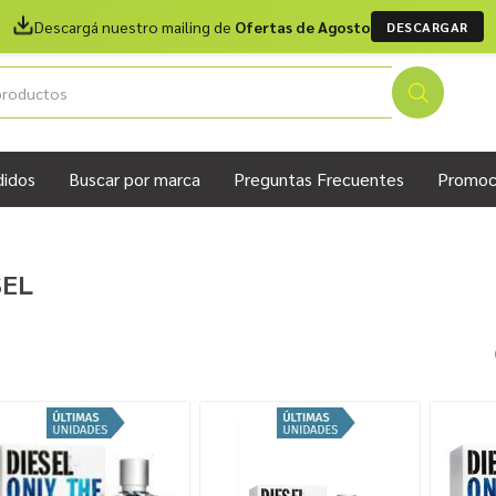
Descargá nuestro mailing de
Ofertas de Agosto
DESCARGAR
didos
Buscar por marca
Preguntas Frecuentes
Promoc
SEL