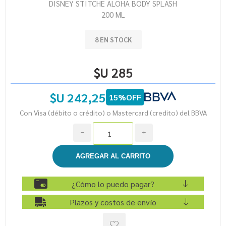
DISNEY STITCHE ALOHA BODY SPLASH
200 ML
8 EN STOCK
$U 285
$U 242,25
15%OFF
Con Visa (débito o crédito) o Mastercard (credito) del BBVA
h
i
¿Cómo lo puedo pagar?
Plazos y costos de envío