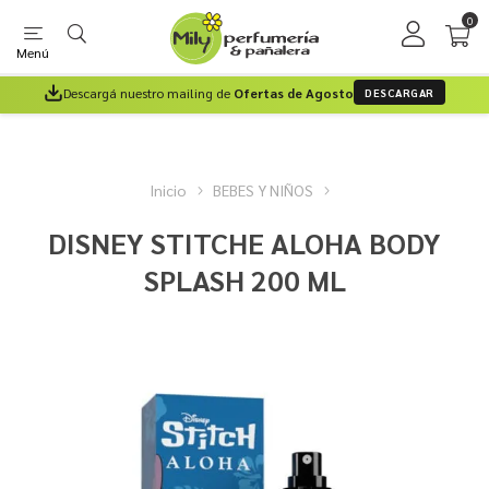
0
Menú
Descargá nuestro mailing de
Ofertas de Agosto
DESCARGAR
Inicio
BEBES Y NIÑOS
DISNEY STITCHE ALOHA BODY
SPLASH 200 ML