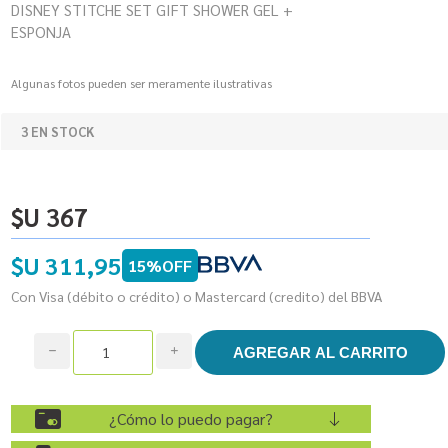
DISNEY STITCHE SET GIFT SHOWER GEL +
ESPONJA
Algunas fotos pueden ser meramente ilustrativas
3 EN STOCK
$U 367
$U 311,95
15%OFF
Con Visa (débito o crédito) o Mastercard (credito) del BBVA
h
i
¿Cómo lo puedo pagar?