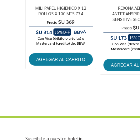
MILI PAPEL HIGIENICO X 12
REXONA A
ROLLOS X 100 MTS 734
ANTITRANSPIR
SENSITIVE SE
$U 369
Precio
$U
Precio
$U 314
15%OFF
$U 173
15%O
Con Visa (débito o crédito) o
Mastercard (credito) del BBVA
Con Visa (débito 
Mastercard (credi
Suscribite a nuestro boletín