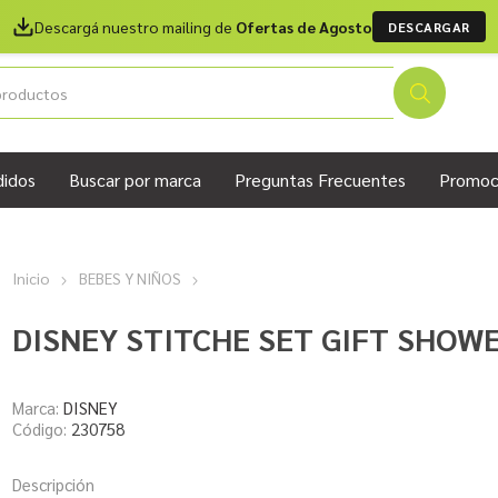
Descargá nuestro mailing de
Ofertas de Agosto
DESCARGAR
didos
Buscar por marca
Preguntas Frecuentes
Promoc
Inicio
BEBES Y NIÑOS
DISNEY STITCHE SET GIFT SHOW
Marca:
DISNEY
Código:
230758
Descripción