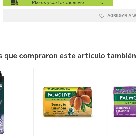
Plazos y costos de envío
AGREGAR A W
es que compraron este artículo tambié