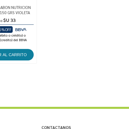
JABON NUTRICION
 150 GRS VIOLETA
$U 33
io
5%OFF
ébito o crédito) o
(credito) del BBVA
CONTACTANOS