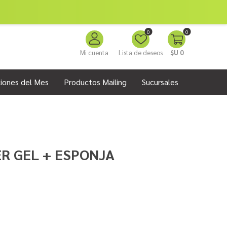
0
0
Mi cuenta
Lista de deseos
$U 0
iones del Mes
Productos Mailing
Sucursales
ER GEL + ESPONJA