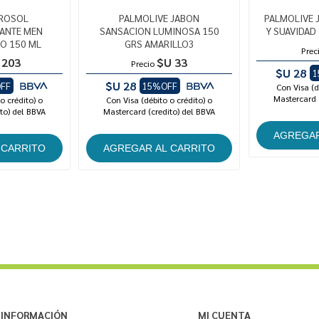
EROSOL
PALMOLIVE JABON
PALMOLIVE 
ANTE MEN
SANSACION LUMINOSA 150
Y SUAVIDAD
CO 150 ML
GRS AMARILLO3
Prec
 203
$U 33
Precio
$U 28
1
$U 28
FF
15%OFF
Con Visa (d
Mastercard 
o crédito) o
Con Visa (débito o crédito) o
to) del BBVA
Mastercard (credito) del BBVA
INFORMACIÓN
MI CUENTA