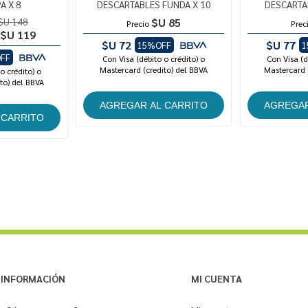
A X 8
DESCARTABLES FUNDA X 10
DESCARTA
$U 148
$U 85
Precio
Prec
$U 119
$U 72
$U 77
15%OFF
1
FF
Con Visa (débito o crédito) o
Con Visa (d
Mastercard (credito) del BBVA
Mastercard 
o crédito) o
to) del BBVA
INFORMACIÓN
MI CUENTA