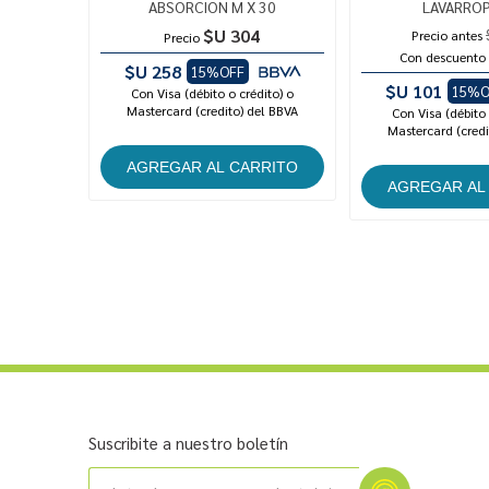
ABSORCION M X 30
LAVARROP
$U 304
Precio antes
Precio
Con descuento
$U 258
15%OFF
$U 101
15%O
Con Visa (débito o crédito) o
Mastercard (credito) del BBVA
Con Visa (débito 
Mastercard (credi
Suscribite a nuestro boletín