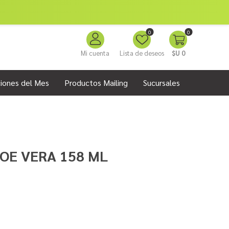
0
0
Mi cuenta
Lista de deseos
$U 0
iones del Mes
Productos Mailing
Sucursales
OE VERA 158 ML