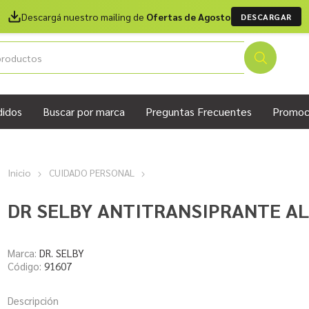
Descargá nuestro mailing de
Ofertas de Agosto
DESCARGAR
didos
Buscar por marca
Preguntas Frecuentes
Promoc
Inicio
CUIDADO PERSONAL
DR SELBY ANTITRANSIPRANTE AL
Marca:
DR. SELBY
Código:
91607
Descripción