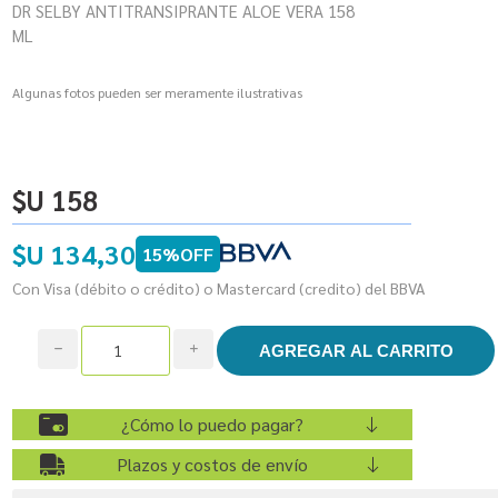
DR SELBY ANTITRANSIPRANTE ALOE VERA 158
ML
Algunas fotos pueden ser meramente ilustrativas
$U 158
$U 134,30
15%OFF
Con Visa (débito o crédito) o Mastercard (credito) del BBVA
h
i
¿Cómo lo puedo pagar?
Plazos y costos de envío