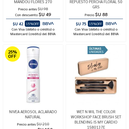
MANDOU FLORES 270
REPUESTO PERCHA FLORAL 50
GRS
$U 98
Precio antes
$U 49
$U 88
Con descuento
Precio
$U 42
$U 75
15%OFF
15%OFF
Con Visa (débito o crédito) o
Con Visa (débito o crédito) o
Mastercard (credito) del BBVA
Mastercard (credito) del BBVA
25%
OFF
NIVEA AEROSOL ACLARADO
WET N WIL THE COLOR
NATURAL
WORKSHOP FACE BRUSH SET
BLENDING IS MY CARDIO
$U 210
Precio antes
1580137E