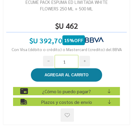
ECUME PACK ESPUMA ED LIMITADA WHITE
FLOWERS 250 ML + 500 ML
$U 462
$U 392,70
15%OFF
Con Visa (débito o crédito) o Mastercard (credito) del BBVA
h
i
¿Cómo lo puedo pagar?
Plazos y costos de envío