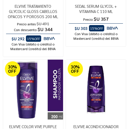
ELVIVE TRATAMIENTO
SEDAL SERUM GLYCOL +
GLYCOLIC GLOSS CABELLOS
VITAMINA C 110 ML
OPACOS Y POROSOS 200 ML
$U 357
Precio
$U 491
Precio antes
$U 303
15%OFF
$U 344
Con descuento
Con Visa (débito o crédito) o
$U 292
Mastercard (credito) del BBVA
15%OFF
Con Visa (débito o crédito) o
Mastercard (credito) del BBVA
30%
30%
OFF
OFF
ELVIVE COLOR VIVE PURPLE
ELVIVE ACONDICIONADOR