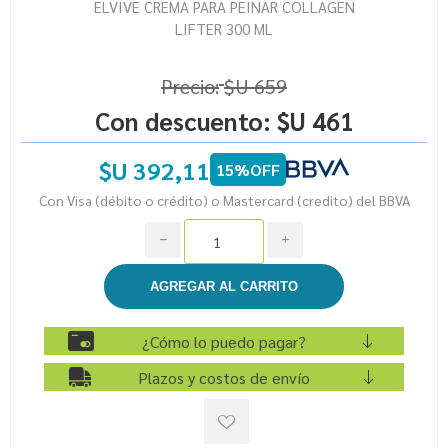
ELVIVE CREMA PARA PEINAR COLLAGEN
LIFTER 300 ML
Precio:
$U 659
Con descuento:
$U 461
$U 392,11
15%OFF
Con Visa (débito o crédito) o Mastercard (credito) del BBVA
h
i
¿Cómo lo puedo pagar?
Plazos y costos de envío