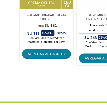
COLGATE ORIGINAL CALCIO
DOVE JABON
180 GRS
ORIGINAL X 6 
$U 131
Precio antes
Precio
Con descuento
$U 111
15%OFF
$U 263
15%O
Con Visa (débito o crédito) o
Mastercard (credito) del BBVA
Con Visa (débito 
Mastercard (credi