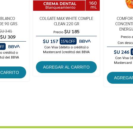
 BLANCO
COLGATE MAX WHITE COMPLE
COMFORT
DE 90 GRS
CLEAN 220 GR
CONCENT
ENERGI
$U 341
$U 185
Precio
$U 309
Precio 
$U 157
15%OFF
Con desc
FF
Con Visa (débito o crédito) o
$U 246
Mastercard (credito) del BBVA
o crédito) o
to) del BBVA
Con Visa (d
Mastercard 