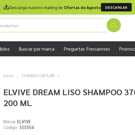
Descargá nuestro mailing de
Ofertas de Agosto
DESCARGAR
didos
Buscar por marca
Preguntas Frecuentes
Promoc
Inicio
CUIDADO CAPILAR
ELVIVE DREAM LISO SHAMPOO 37
200 ML
Marca:
ELVIVE
Código:
101554