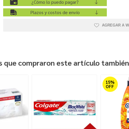
¿Cómo lo puedo pagar?
Plazos y costos de envío
AGREGAR A W
es que compraron este artículo tambié
15%
OFF