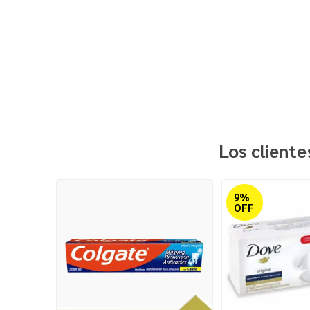
Los client
9%
OFF