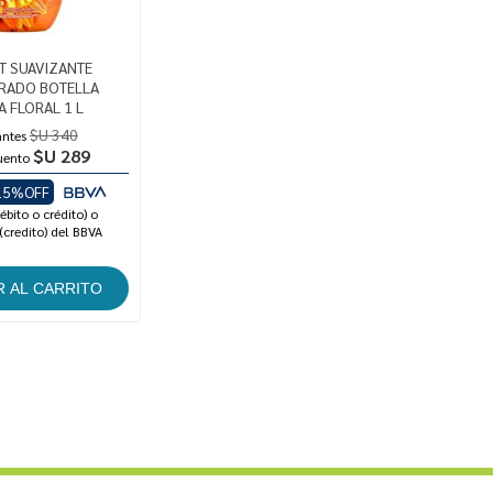
 SUAVIZANTE
RADO BOTELLA
A FLORAL 1 L
$U 340
antes
$U 289
uento
15%OFF
ébito o crédito) o
(credito) del BBVA