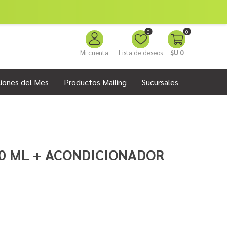
0
0
Mi cuenta
Lista de deseos
$U 0
iones del Mes
Productos Mailing
Sucursales
0 ML + ACONDICIONADOR