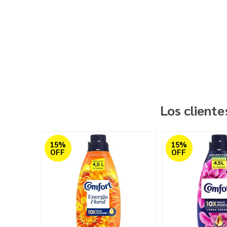
Los client
15%
15%
OFF
OFF