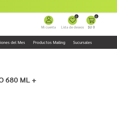
0
0
Mi cuenta
Lista de deseos
$U 0
iones del Mes
Productos Mailing
Sucursales
O 680 ML +