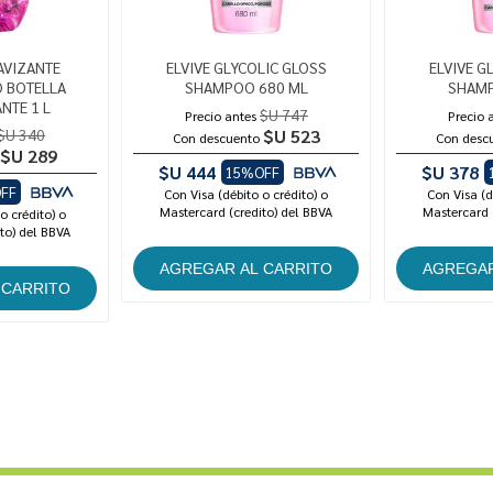
AVIZANTE
ELVIVE GLYCOLIC GLOSS
ELVIVE G
 BOTELLA
SHAMPOO 680 ML
SHAMP
NTE 1 L
$U 747
Precio antes
Precio 
$U 340
$U 523
Con descuento
Con desc
$U 289
$U 444
$U 378
15%OFF
FF
Con Visa (débito o crédito) o
Con Visa (d
Mastercard (credito) del BBVA
Mastercard 
o crédito) o
to) del BBVA