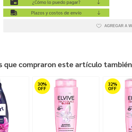
¿Cómo lo puedo pagar?
Plazos y costos de envío
AGREGAR A W
es que compraron este artículo tambié
30%
32%
OFF
OFF