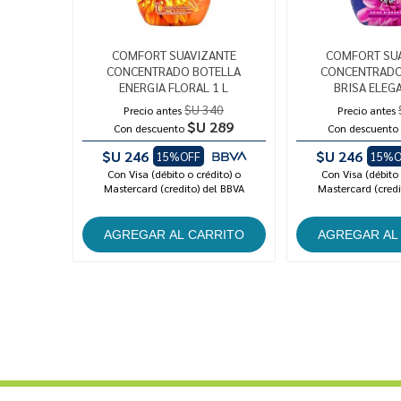
COMFORT SUAVIZANTE
COMFORT SU
CONCENTRADO BOTELLA
CONCENTRADO
ENERGIA FLORAL 1 L
BRISA ELEGA
$U 340
Precio antes
Precio antes
$U 289
Con descuento
Con descuento
$U 246
$U 246
15%OFF
15%O
Con Visa (débito o crédito) o
Con Visa (débito 
Mastercard (credito) del BBVA
Mastercard (credi