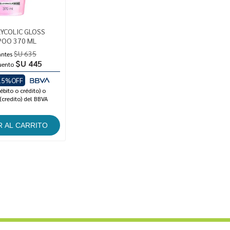
LYCOLIC GLOSS
OO 370 ML
$U 635
antes
$U 445
uento
15%OFF
ébito o crédito) o
(credito) del BBVA