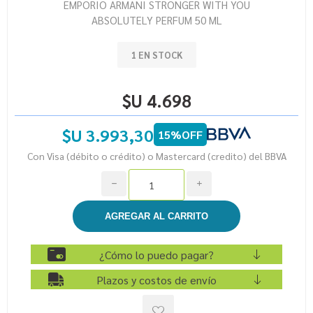
EMPORIO ARMANI STRONGER WITH YOU
ABSOLUTELY PERFUM 50 ML
1 EN STOCK
$U 4.698
$U 3.993,30
15%OFF
Con Visa (débito o crédito) o Mastercard (credito) del BBVA
h
i
¿Cómo lo puedo pagar?
Plazos y costos de envío