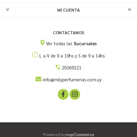
MI CUENTA
CONTACTANOS
Ver todas las
Sucursales
L a V de 9 a 19hs y S de 9 a 14hs
25069221
info@milyperfumerias.com.uy
Powered by
nopCommerce