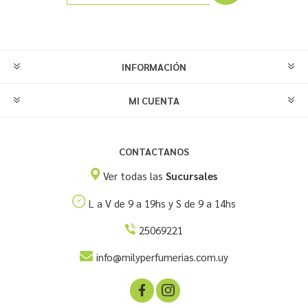
INFORMACIÓN
MI CUENTA
CONTACTANOS
Ver todas las
Sucursales
L a V de 9 a 19hs y S de 9 a 14hs
25069221
info@milyperfumerias.com.uy