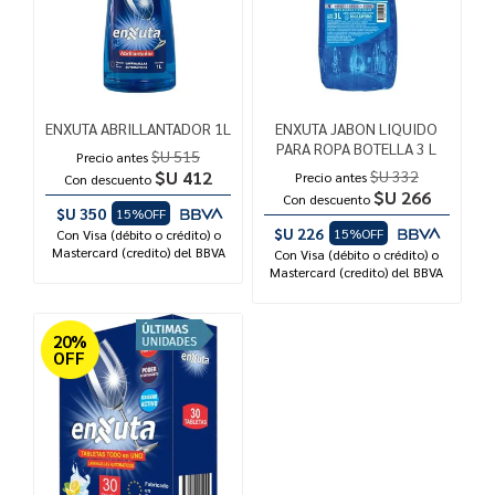
ENXUTA ABRILLANTADOR 1L
ENXUTA JABON LIQUIDO
PARA ROPA BOTELLA 3 L
$U 515
Precio antes
$U 412
$U 332
Precio antes
Con descuento
$U 266
Con descuento
$U 350
15%OFF
$U 226
15%OFF
Con Visa (débito o crédito) o
Mastercard (credito) del BBVA
Con Visa (débito o crédito) o
Mastercard (credito) del BBVA
20%
OFF