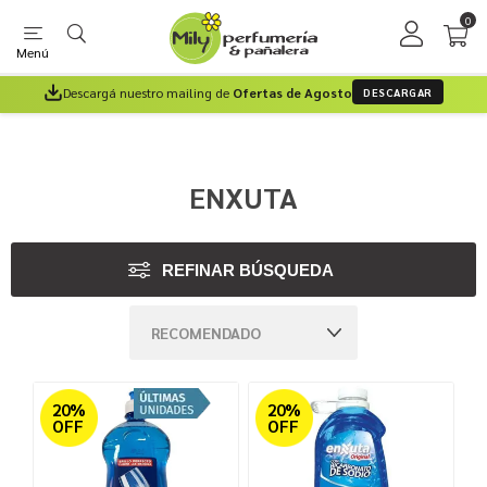
0
Menú
Descargá nuestro mailing de
Ofertas de Agosto
DESCARGAR
ENXUTA
REFINAR BÚSQUEDA
20%
20%
OFF
OFF