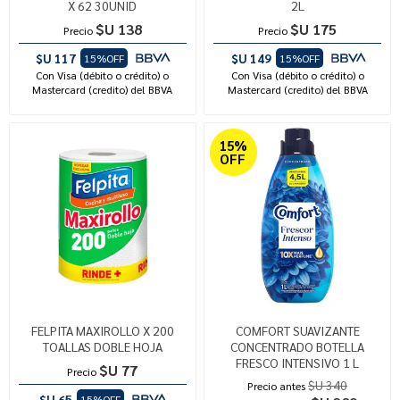
X 62 30UNID
2L
$U 138
$U 175
Precio
Precio
$U 117
$U 149
15%OFF
15%OFF
Con Visa (débito o crédito) o
Con Visa (débito o crédito) o
Mastercard (credito) del BBVA
Mastercard (credito) del BBVA
15%
OFF
FELPITA MAXIROLLO X 200
COMFORT SUAVIZANTE
TOALLAS DOBLE HOJA
CONCENTRADO BOTELLA
FRESCO INTENSIVO 1 L
$U 77
Precio
$U 340
Precio antes
$U 65
15%OFF