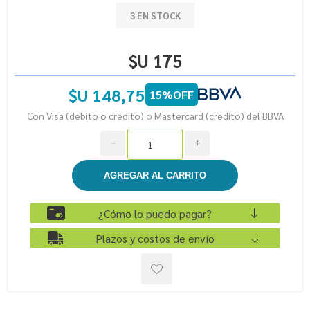
3 EN STOCK
$U 175
$U 148,75
15%OFF
Con Visa (débito o crédito) o Mastercard (credito) del BBVA
h
i
¿Cómo lo puedo pagar?
Plazos y costos de envío