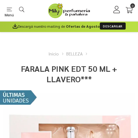
0
Menú
Descargá nuestro mailing de
Ofertas de Agosto
DESCARGAR
Inicio
BELLEZA
FARALA PINK EDT 50 ML +
LLAVERO***