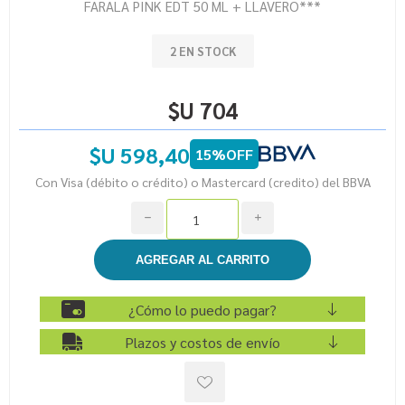
FARALA PINK EDT 50 ML + LLAVERO***
2 EN STOCK
$U 704
$U 598,40
15%OFF
Con Visa (débito o crédito) o Mastercard (credito) del BBVA
h
i
¿Cómo lo puedo pagar?
Plazos y costos de envío