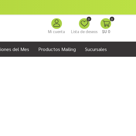
0
0
Mi cuenta
Lista de deseos
$U 0
iones del Mes
Productos Mailing
Sucursales