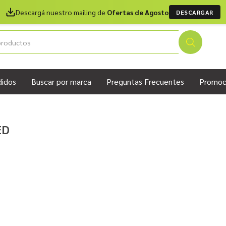
Descargá nuestro mailing de
Ofertas de Agosto
DESCARGAR
didos
Buscar por marca
Preguntas Frecuentes
Promoc
ED