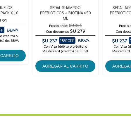
ÑUELOS
SEDAL SHAMPOO
SEDAL AC
PACK X 10
PREBIOTICOS + BIOTINA 650
PREBIOTICO
ML
 91
$U 301
Precio antes
Precio 
FF
$U 279
Con descuento
Con desc
o crédito) o
$U 237
$U 237
to) del BBVA
15%OFF
Con Visa (débito o crédito) o
Con Visa (d
Mastercard (credito) del BBVA
Mastercard 