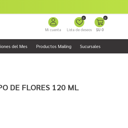
0
0
Mi cuenta
Lista de deseos
$U 0
iones del Mes
Productos Mailing
Sucursales
O DE FLORES 120 ML