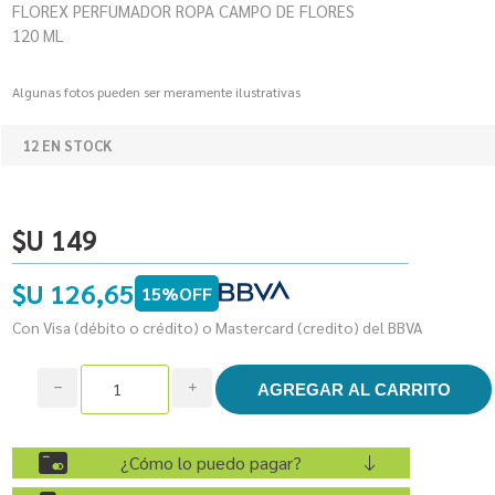
FLOREX PERFUMADOR ROPA CAMPO DE FLORES
120 ML
Algunas fotos pueden ser meramente ilustrativas
12 EN STOCK
$U 149
$U 126,65
15%OFF
Con Visa (débito o crédito) o Mastercard (credito) del BBVA
h
i
¿Cómo lo puedo pagar?