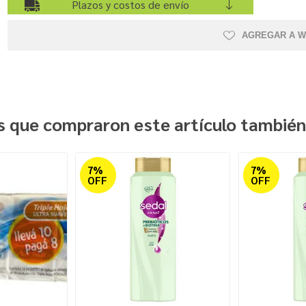
Plazos y costos de envío
AGREGAR A W
es que compraron este artículo tambié
7%
7%
OFF
OFF