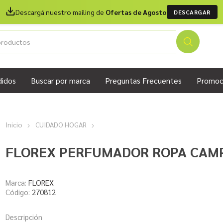
Descargá nuestro mailing de
Ofertas de Agosto
DESCARGAR
didos
Buscar por marca
Preguntas Frecuentes
Promoc
Inicio
CUIDADO HOGAR
FLOREX PERFUMADOR ROPA CAMP
Marca:
FLOREX
Código:
270812
Descripción