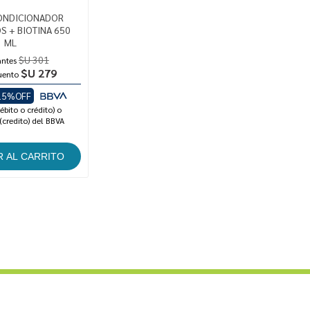
ONDICIONADOR
S + BIOTINA 650
ML
$U 301
antes
$U 279
uento
15%OFF
ébito o crédito) o
(credito) del BBVA