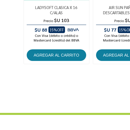
LADYSOFT CLASICA X 16
AIR SUN PA
C/ALAS
DESCARTABLES 
$U 103
$U
Precio
Precio
$U 88
$U 77
15%OFF
15%O
Con Visa (débito o crédito) o
Con Visa (débito 
Mastercard (credito) del BBVA
Mastercard (credi