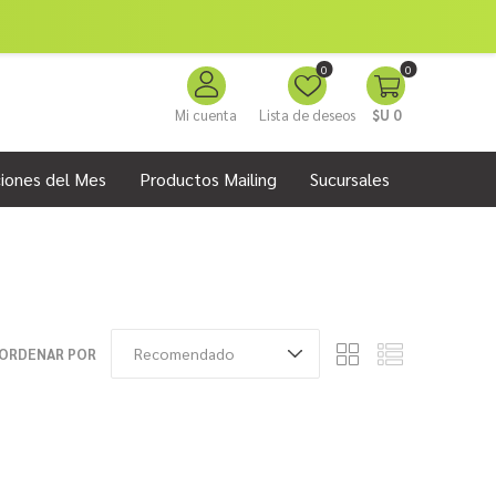
0
0
Mi cuenta
Lista de deseos
$U 0
iones del Mes
Productos Mailing
Sucursales
ORDENAR POR