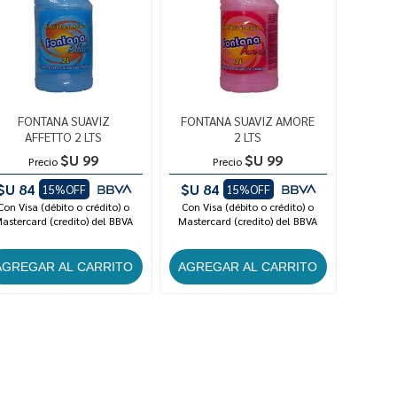
FONTANA SUAVIZ
FONTANA SUAVIZ AMORE
AFFETTO 2 LTS
2 LTS
$U 99
$U 99
Precio
Precio
$U 84
$U 84
15%OFF
15%OFF
Con Visa (débito o crédito) o
Con Visa (débito o crédito) o
astercard (credito) del BBVA
Mastercard (credito) del BBVA