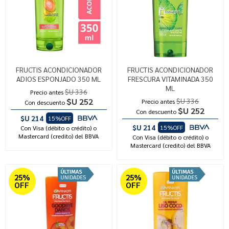
FRUCTIS ACONDICIONADOR
FRUCTIS ACONDICIONADOR
ADIOS ESPONJADO 350 ML
FRESCURA VITAMINADA 350
ML
$U 336
Precio antes
$U 252
$U 336
Precio antes
Con descuento
$U 252
Con descuento
$U 214
15%OFF
$U 214
15%OFF
Con Visa (débito o crédito) o
Mastercard (credito) del BBVA
Con Visa (débito o crédito) o
Mastercard (credito) del BBVA
25%
25%
OFF
OFF