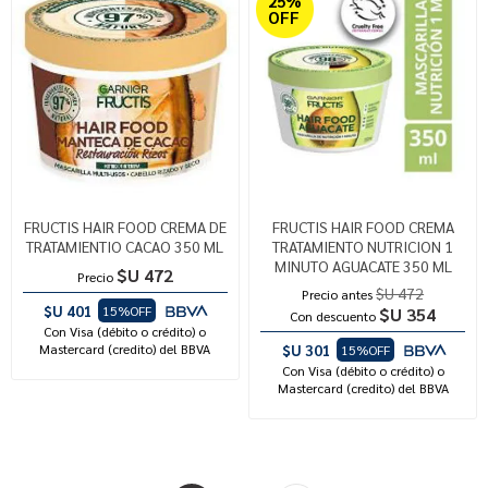
25%
OFF
FRUCTIS HAIR FOOD CREMA DE
FRUCTIS HAIR FOOD CREMA
TRATAMIENTIO CACAO 350 ML
TRATAMIENTO NUTRICION 1
MINUTO AGUACATE 350 ML
$U 472
Precio
$U 472
Precio antes
$U 401
15%OFF
$U 354
Con descuento
Con Visa (débito o crédito) o
Mastercard (credito) del BBVA
$U 301
15%OFF
Con Visa (débito o crédito) o
Mastercard (credito) del BBVA