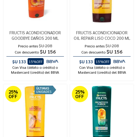
FRUCTIS ACONDICIONADOR
FRUCTIS ACONDICIONADOR
GOODBYE DAÑOS 200 ML
OIL REPAIR LISO COCO 200 ML
$U 208
$U 208
Precio antes
Precio antes
$U 156
$U 156
Con descuento
Con descuento
$U 133
$U 133
15%OFF
15%OFF
Con Visa (débito o crédito) o
Con Visa (débito o crédito) o
Mastercard (credito) del BBVA
Mastercard (credito) del BBVA
25%
25%
OFF
OFF