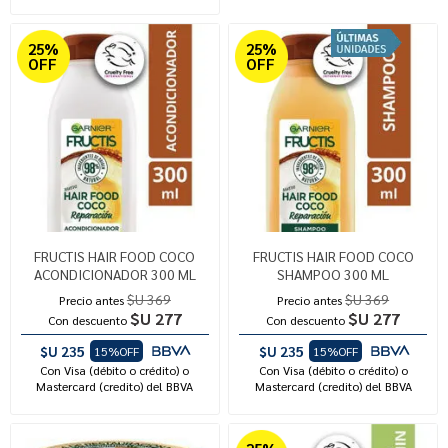
25%
25%
OFF
OFF
FRUCTIS HAIR FOOD COCO
FRUCTIS HAIR FOOD COCO
ACONDICIONADOR 300 ML
SHAMPOO 300 ML
$U 369
$U 369
Precio antes
Precio antes
$U 277
$U 277
Con descuento
Con descuento
$U 235
$U 235
15%OFF
15%OFF
Con Visa (débito o crédito) o
Con Visa (débito o crédito) o
Mastercard (credito) del BBVA
Mastercard (credito) del BBVA