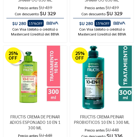
$U 439
$U 439
Precio antes
Precio antes
$U 329
$U 329
Con descuento
Con descuento
$U 280
$U 280
15%OFF
15%OFF
Con Visa (débito o crédito) o
Con Visa (débito o crédito) o
Mastercard (credito) del BBVA
Mastercard (credito) del BBVA
25%
25%
OFF
OFF
FRUCTIS CREMA DE PEINAR
FRUCTIS CREMA PEINAR
ADIOS ESPONJADO 10 EN 1
PROBIOTICOS 10 EN 1 300 ML
300 ML
$U 448
Precio antes
$U 448
$U 336
Precio antes
Con descuento