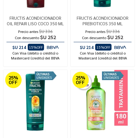
FRUCTIS ACONDICIONADOR
FRUCTIS ACONDICIONADOR
OIL REPAIR LISO COCO 350 ML
PREBIOTICOS 350 ML
$U 336
$U 336
Precio antes
Precio antes
$U 252
$U 252
Con descuento
Con descuento
$U 214
$U 214
15%OFF
15%OFF
Con Visa (débito o crédito) o
Con Visa (débito o crédito) o
Mastercard (credito) del BBVA
Mastercard (credito) del BBVA
25%
25%
OFF
OFF