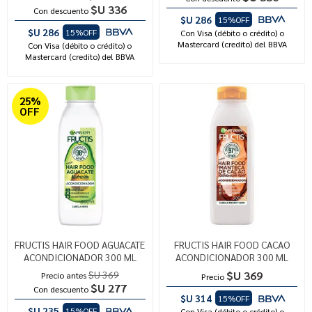
$U 336
Con descuento
$U 286
15%OFF
$U 286
15%OFF
Con Visa (débito o crédito) o
Mastercard (credito) del BBVA
Con Visa (débito o crédito) o
Mastercard (credito) del BBVA
25%
OFF
FRUCTIS HAIR FOOD AGUACATE
FRUCTIS HAIR FOOD CACAO
ACONDICIONADOR 300 ML
ACONDICIONADOR 300 ML
$U 369
$U 369
Precio antes
Precio
$U 277
Con descuento
$U 314
15%OFF
$U 235
15%OFF
Con Visa (débito o crédito) o