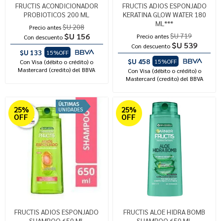
FRUCTIS ACONDICIONADOR
FRUCTIS ADIOS ESPONJADO
PROBIOTICOS 200 ML
KERATINA GLOW WATER 180
ML***
$U 208
Precio antes
$U 156
$U 719
Precio antes
Con descuento
$U 539
Con descuento
$U 133
15%OFF
$U 458
15%OFF
Con Visa (débito o crédito) o
Mastercard (credito) del BBVA
Con Visa (débito o crédito) o
Mastercard (credito) del BBVA
25%
25%
OFF
OFF
FRUCTIS ADIOS ESPONJADO
FRUCTIS ALOE HIDRA BOMB
SHAMPOO 650 ML
SHAMPOO 650 ML