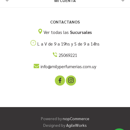
MI CUENTA
CONTACTANOS
Ver todas las
Sucursales
L a V de 9 a 19hs y S de 9 a 14hs
25069221
info@milyperfumerias.com.uy
Powered by
nopCommerce
Designed by
AgileWorks