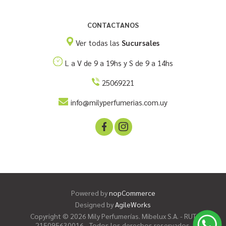
CONTACTANOS
Ver todas las
Sucursales
L a V de 9 a 19hs y S de 9 a 14hs
25069221
info@milyperfumerias.com.uy
Powered by
nopCommerce
Designed by
AgileWorks
Copyright © 2026 Mily Perfumerías. Mibelux S.A. - RUT
215095630016 - Todos los derechos reservados.