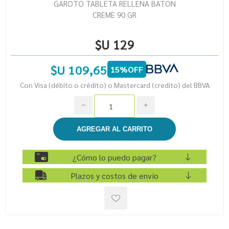
GAROTO TABLETA RELLENA BATON
CREME 90 GR
$U 129
$U 109,65
15%OFF
Con Visa (débito o crédito) o Mastercard (credito) del BBVA
h
i
¿Cómo lo puedo pagar?
Plazos y costos de envío