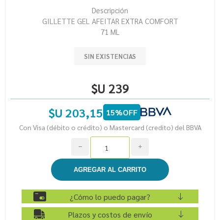
Descripción
GILLETTE GEL AFEITAR EXTRA COMFORT
71 ML
SIN EXISTENCIAS
$U 239
$U 203,15
15%OFF
Con Visa (débito o crédito) o Mastercard (credito) del BBVA
h
i
¿Cómo lo puedo pagar?
Plazos y costos de envío