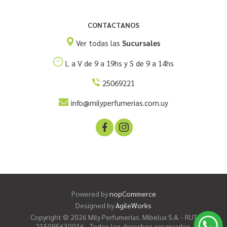
CONTACTANOS
Ver todas las
Sucursales
L a V de 9 a 19hs y S de 9 a 14hs
25069221
info@milyperfumerias.com.uy
Powered by
nopCommerce
Designed by
AgileWorks
Copyright © 2026 Mily Perfumerías. Mibelux S.A. - RUT
215095630016 - Todos los derechos reservados.