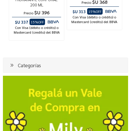
$U 368
Precio
200 ML
$U 313
15%OFF
$U 396
Precio
Con Visa (débito o crédito) o
$U 337
Mastercard (credito) del BBVA
15%OFF
Con Visa (débito o crédito) o
Mastercard (credito) del BBVA
Categorías