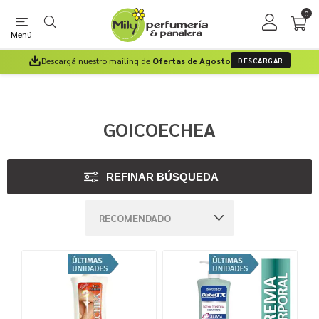
0
Menú
Descargá nuestro mailing de
Ofertas de Agosto
DESCARGAR
GOICOECHEA
REFINAR BÚSQUEDA