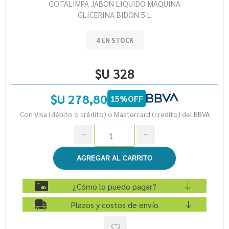
GOTALIMPA JABON LIQUIDO MAQUINA
GLICERINA BIDON 5 L
4 EN STOCK
$U 328
$U 278,80
15%OFF
Con Visa (débito o crédito) o Mastercard (credito) del BBVA
h
i
¿Cómo lo puedo pagar?
Plazos y costos de envío