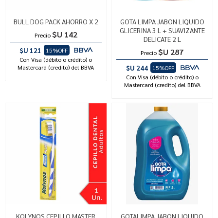
BULL DOG PACK AHORRO X 2
GOTA LIMPA JABON LIQUIDO
GLICERINA 3 L + SUAVIZANTE
$U 142
Precio
DELICATE 2 L
$U 121
15%OFF
$U 287
Precio
Con Visa (débito o crédito) o
Mastercard (credito) del BBVA
$U 244
15%OFF
Con Visa (débito o crédito) o
Mastercard (credito) del BBVA
KOLYNOS CEPILLO MASTER
GOTALIMPA JABON LIQUIDO