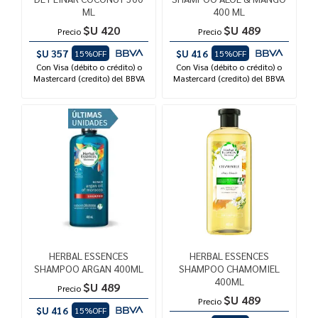
ML
400 ML
$U 420
$U 489
Precio
Precio
$U 357
$U 416
15%OFF
15%OFF
Con Visa (débito o crédito) o
Con Visa (débito o crédito) o
Mastercard (credito) del BBVA
Mastercard (credito) del BBVA
HERBAL ESSENCES
HERBAL ESSENCES
SHAMPOO ARGAN 400ML
SHAMPOO CHAMOMIEL
400ML
$U 489
Precio
$U 489
Precio
$U 416
15%OFF