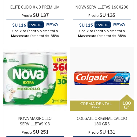
ELITE CUBO X 60 PREMIUM
NOVA SERVILLETAS 160X200
$U 137
$U 135
Precio
Precio
$U 116
$U 115
15%OFF
15%OFF
Con Visa (débito o crédito) o
Con Visa (débito o crédito) o
Mastercard (credito) del BBVA
Mastercard (credito) del BBVA
NOVA MAXIROLLO
COLGATE ORIGINAL CALCIO
SERVILLETAS X 3
180 GRS
$U 251
$U 131
Precio
Precio