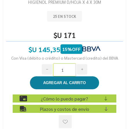
HIGIENOL PREMIUM D/HOJA X 4 X 30M
25 EN STOCK
$U 171
$U 145,35
15%OFF
Con Visa (débito o crédito) o Mastercard (credito) del BBVA
h
i
¿Cómo lo puedo pagar?
Plazos y costos de envío