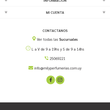
INFORMACIÓN
MI CUENTA
CONTACTANOS
Ver todas las
Sucursales
L a V de 9 a 19hs y S de 9 a 14hs
25069221
info@milyperfumerias.com.uy