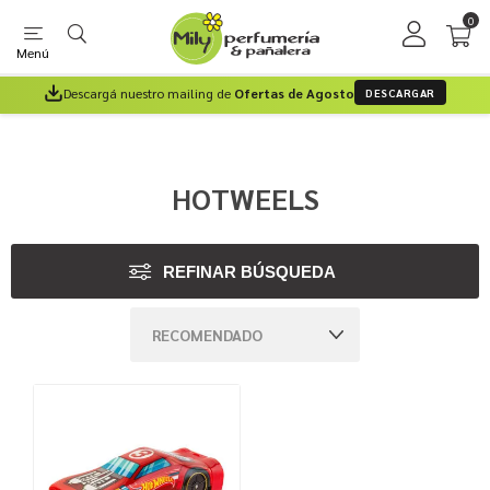
0
Menú
Descargá nuestro mailing de
Ofertas de Agosto
DESCARGAR
HOTWEELS
REFINAR BÚSQUEDA