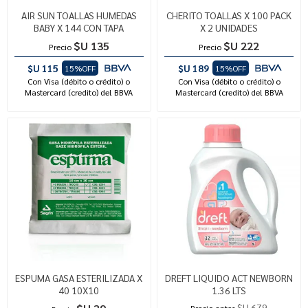
AIR SUN TOALLAS HUMEDAS
CHERITO TOALLAS X 100 PACK
BABY X 144 CON TAPA
X 2 UNIDADES
$U 135
$U 222
Precio
Precio
$U 115
$U 189
15%OFF
15%OFF
Con Visa (débito o crédito) o
Con Visa (débito o crédito) o
Mastercard (credito) del BBVA
Mastercard (credito) del BBVA
ESPUMA GASA ESTERILIZADA X
DREFT LIQUIDO ACT NEWBORN
40 10X10
1.36 LTS
$U 679
Precio antes