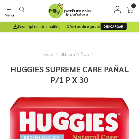
0
Menú
Descargá nuestro mailing de
Ofertas de Agosto
DESCARGAR
Inicio
BEBES Y NIÑOS
HUGGIES SUPREME CARE PAÑAL
P/1 P X 30