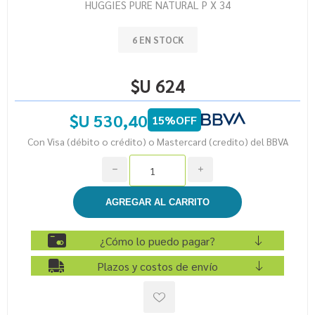
HUGGIES PURE NATURAL P X 34
6 EN STOCK
$U 624
$U 530,40
15%OFF
Con Visa (débito o crédito) o Mastercard (credito) del BBVA
h
i
¿Cómo lo puedo pagar?
Plazos y costos de envío