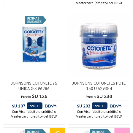
Mastercard (credito) del BBVA
JOHNSONS COTONETE 75
JOHNSONS COTONETES POTE
UNIDADES 96286
150 U 529384
$U 126
$U 238
Precio
Precio
$U 107
$U 202
15%OFF
15%OFF
Con Visa (débito o crédito) o
Con Visa (débito o crédito) o
Mastercard (credito) del BBVA
Mastercard (credito) del BBVA