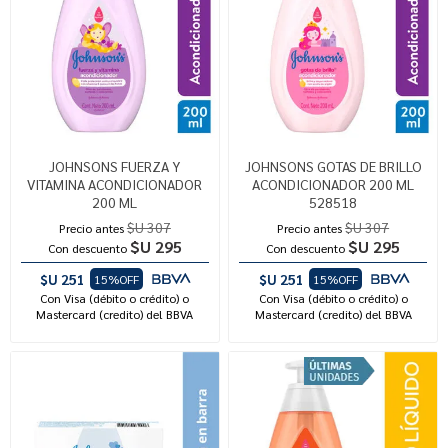
JOHNSONS FUERZA Y
JOHNSONS GOTAS DE BRILLO
VITAMINA ACONDICIONADOR
ACONDICIONADOR 200 ML
200 ML
528518
$U 307
$U 307
Precio antes
Precio antes
$U 295
$U 295
Con descuento
Con descuento
$U 251
$U 251
15%OFF
15%OFF
Con Visa (débito o crédito) o
Con Visa (débito o crédito) o
Mastercard (credito) del BBVA
Mastercard (credito) del BBVA