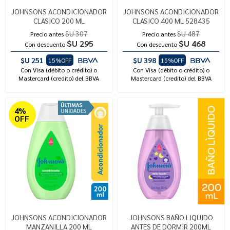
JOHNSONS ACONDICIONADOR
JOHNSONS ACONDICIONADOR
CLASICO 200 ML
CLASICO 400 ML 528435
$U 307
$U 487
Precio antes
Precio antes
$U 295
$U 468
Con descuento
Con descuento
$U 251
$U 398
15%OFF
15%OFF
Con Visa (débito o crédito) o
Con Visa (débito o crédito) o
Mastercard (credito) del BBVA
Mastercard (credito) del BBVA
4%
OFF
JOHNSONS ACONDICIONADOR
JOHNSONS BAÑO LIQUIDO
MANZANILLA 200 ML
ANTES DE DORMIR 200ML