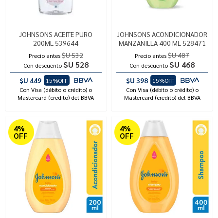
JOHNSONS ACEITE PURO
JOHNSONS ACONDICIONADOR
200ML 539644
MANZANILLA 400 ML 528471
$U 532
$U 487
Precio antes
Precio antes
$U 528
$U 468
Con descuento
Con descuento
$U 449
$U 398
15%OFF
15%OFF
Con Visa (débito o crédito) o
Con Visa (débito o crédito) o
Mastercard (credito) del BBVA
Mastercard (credito) del BBVA
4%
4%
OFF
OFF