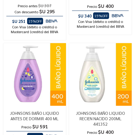
$U 307
$U 400
Precio antes
Precio
$U 295
Con descuento
$U 340
15%OFF
$U 251
15%OFF
Con Visa (débito o crédito) o
Mastercard (credito) del BBVA
Con Visa (débito o crédito) o
Mastercard (credito) del BBVA
JOHNSONS BAÑO LIQUIDO
JOHNSONS BAÑO LIQUIDO
ANTES DE DORMIR 400 ML
RECIEN NACIDO 200ML
441352
$U 591
Precio
$U 400
Precio