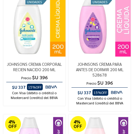
JOHNSONS CREMA CORPORAL
JOHNSONS CREMA PARA
RECIEN NACIDO 200 ML
ANTES DE DORMIR 200 ML
528678
$U 396
Precio
$U 396
Precio
$U 337
15%OFF
$U 337
15%OFF
Con Visa (débito o crédito) o
Mastercard (credito) del BBVA
Con Visa (débito o crédito) o
Mastercard (credito) del BBVA
4%
4%
OFF
OFF