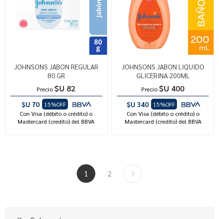
JOHNSONS JABON REGULAR
JOHNSONS JABON LIQUIDO
80 GR
GLICERINA 200ML
$U 82
$U 400
Precio
Precio
$U 70
$U 340
15%OFF
15%OFF
Con Visa (débito o crédito) o
Con Visa (débito o crédito) o
Mastercard (credito) del BBVA
Mastercard (credito) del BBVA
1
2