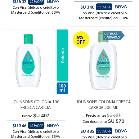
$U 502
15%OFF
$U 340
15%OFF
Con Visa (débito o crédito) o
Mastercard (credito) del BBVA
Con Visa (débito o crédito) o
Mastercard (credito) del BBVA
6%
OFF
JOHNSONS COLONIA 100
JOHNSONS COLONIA FRESCA
FRESCA CARICIA
CARICIA 200 ML
$U 407
$U 607
Precio antes
Precio
$U 570
Con descuento
$U 346
15%OFF
$U 485
15%OFF
Con Visa (débito o crédito) o
Mastercard (credito) del BBVA
Con Visa (débito o crédito) o