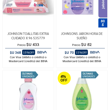
JOHNSON TOALLITAS EXTRA
JOHNSONS JABON HORA DE
CUIDADO X 96 535779
SUEÑO
$U 433
$U 82
Precio
Precio
$U 368
$U 70
15%OFF
15%OFF
Con Visa (débito o crédito) o
Con Visa (débito o crédito) o
Mastercard (credito) del BBVA
Mastercard (credito) del BBVA
4%
OFF