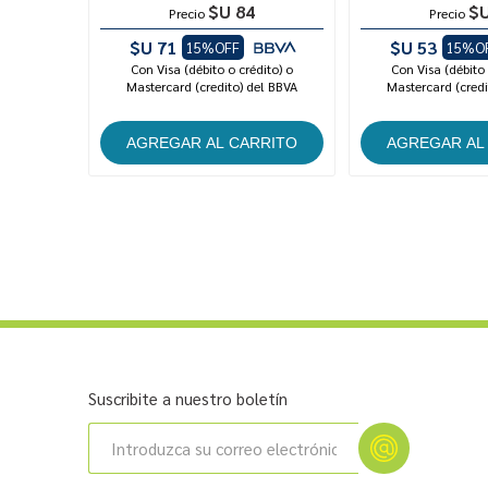
$U 84
$U
Precio
Precio
$U 71
$U 53
15%OFF
15%O
Con Visa (débito o crédito) o
Con Visa (débito 
Mastercard (credito) del BBVA
Mastercard (credi
Suscribite a nuestro boletín