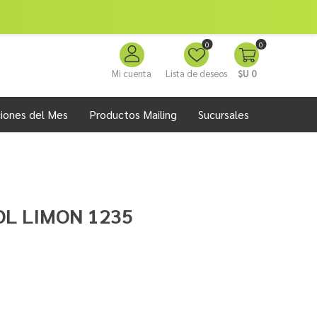
0
0
Mi cuenta
Lista de deseos
$U 0
iones del Mes
Productos Mailing
Sucursales
OL LIMON 1235