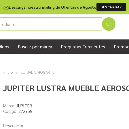
Descargá nuestro mailing de
Ofertas de Agosto
DESCARGAR
didos
Buscar por marca
Preguntas Frecuentes
Promoc
Inicio
CUIDADO HOGAR
JUPITER LUSTRA MUEBLE AEROS
Marca:
JUPITER
Código:
272759
Descripción