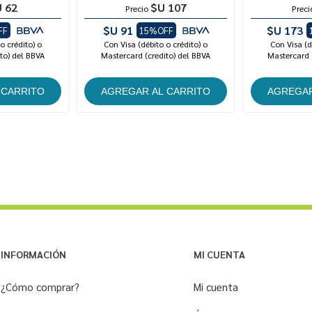
 62
$U 107
Precio
Preci
$U 91
$U 173
FF
15%OFF
o crédito) o
Con Visa (débito o crédito) o
Con Visa (d
to) del BBVA
Mastercard (credito) del BBVA
Mastercard 
INFORMACIÓN
MI CUENTA
¿Cómo comprar?
Mi cuenta