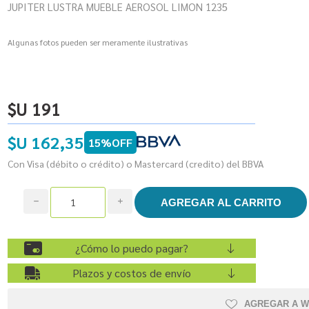
JUPITER LUSTRA MUEBLE AEROSOL LIMON 1235
Algunas fotos pueden ser meramente ilustrativas
$U 191
$U 162,35
15%OFF
Con Visa (débito o crédito) o Mastercard (credito) del BBVA
h
i
¿Cómo lo puedo pagar?
Plazos y costos de envío
AGREGAR A W