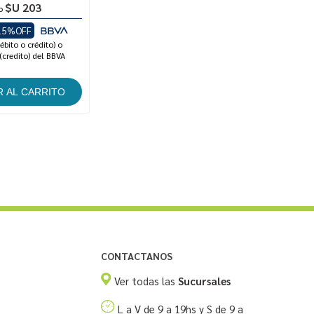
$U 203
o
15%OFF
ébito o crédito) o
(credito) del BBVA
CONTACTANOS
Ver todas las
Sucursales
L a V de 9 a 19hs y S de 9 a