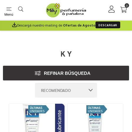
0
Menú
Descargá nuestro mailing de
Ofertas de Agosto
DESCARGAR
K Y
REFINAR BÚSQUEDA