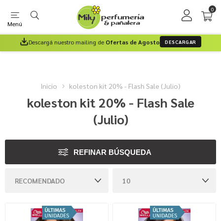
0
Menú
Descargá nuestro mailing de
Ofertas de Agosto
DESCARGAR
Inicio
koleston kit 20% - Flash Sale (Julio)
koleston kit 20% - Flash Sale
(Julio)
REFINAR BÚSQUEDA