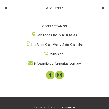
MI CUENTA
CONTACTANOS
Ver todas las
Sucursales
L a V de 9 a 19hs y S de 9 a 14hs
25069221
info@milyperfumerias.com.uy
Powered by
nopCommerce