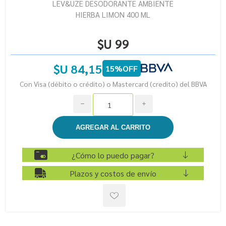
LEV&UZE DESODORANTE AMBIENTE
HIERBA LIMON 400 ML
$U 99
$U 84,15
15%OFF
Con Visa (débito o crédito) o Mastercard (credito) del BBVA
h
i
¿Cómo lo puedo pagar?
Plazos y costos de envío