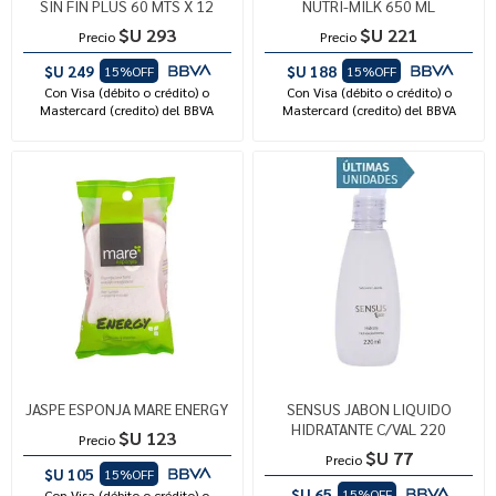
SIN FIN PLUS 60 MTS X 12
NUTRI-MILK 650 ML
$U 293
$U 221
Precio
Precio
$U 249
$U 188
15%OFF
15%OFF
Con Visa (débito o crédito) o
Con Visa (débito o crédito) o
Mastercard (credito) del BBVA
Mastercard (credito) del BBVA
JASPE ESPONJA MARE ENERGY
SENSUS JABON LIQUIDO
HIDRATANTE C/VAL 220
$U 123
Precio
$U 77
Precio
$U 105
15%OFF
$U 65
15%OFF
Con Visa (débito o crédito) o