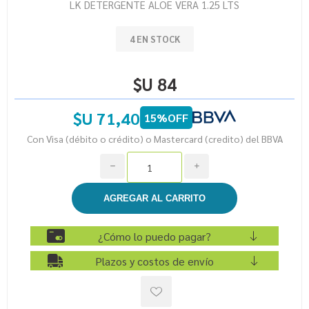
LK DETERGENTE ALOE VERA 1.25 LTS
4 EN STOCK
$U 84
$U 71,40
15%OFF
Con Visa (débito o crédito) o Mastercard (credito) del BBVA
h
i
¿Cómo lo puedo pagar?
Plazos y costos de envío