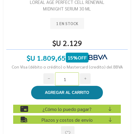
LOREAL AGE PERFECT CELL RENEWAL
MIDNIGHT SERUM 30 ML
1 EN STOCK
$U 2.129
$U 1.809,65
15%OFF
Con Visa (débito o crédito) o Mastercard (credito) del BBVA
h
i
¿Cómo lo puedo pagar?
Plazos y costos de envío