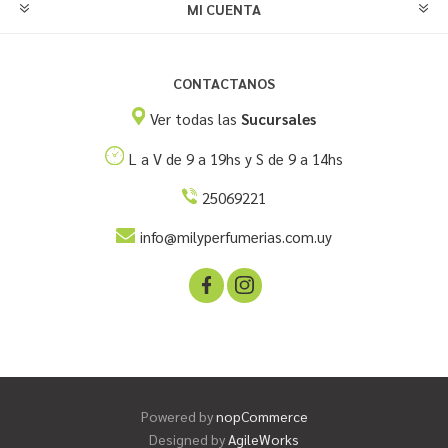
MI CUENTA
CONTACTANOS
Ver todas las
Sucursales
L a V de 9 a 19hs y S de 9 a 14hs
25069221
info@milyperfumerias.com.uy
Powered by
nopCommerce
Designed by
AgileWorks