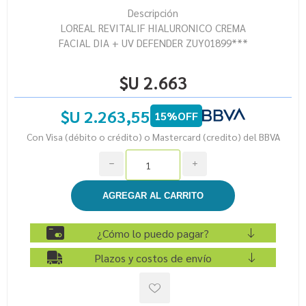
Descripción
LOREAL REVITALIF HIALURONICO CREMA
FACIAL DIA + UV DEFENDER ZUY01899***
$U 2.663
$U 2.263,55
15%OFF
Con Visa (débito o crédito) o Mastercard (credito) del BBVA
h
i
¿Cómo lo puedo pagar?
Plazos y costos de envío